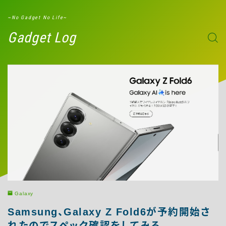
G-W8ND51ZXBD
~No Gadget No Life~
Gadget Log
Galaxy
Samsung、Galaxy Z Fold6が予約開始さ
れたのでスペック確認をしてみる。