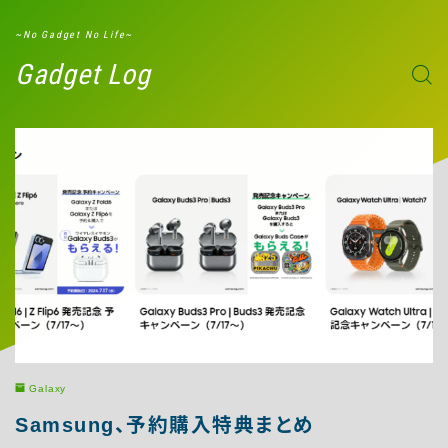
G-W8ND51ZXBD
~No Gadget No Life~
Gadget Log
Galaxy
Samsung、予約購入特典まとめ