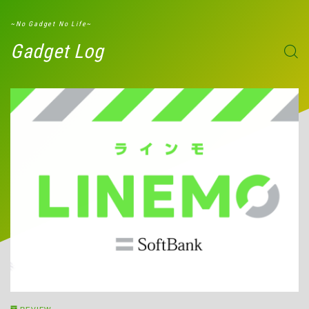
G-W8ND51ZXBD
~No Gadget No Life~
Gadget Log