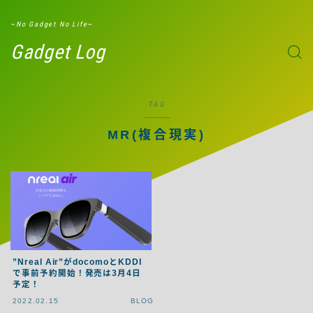
G-W8ND51ZXBD
~No Gadget No Life~
Gadget Log
TAG
MR(複合現実)
”Nreal Air”がdocomoとKDDI
で事前予約開始！発売は3月4日
予定！
2022.02.15
BLOG