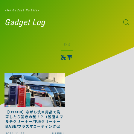
G-W8ND51ZXBD
~No Gadget No Life~
Gadget Log
TAG
洗車
【Useful】ながら洗車用品で洗
車したら驚きの艶！？（脱脂＆マ
ルチクリーナー/下地クリーナー
BASE/プラズマコーティングα）
2021.11.27
USEFUL