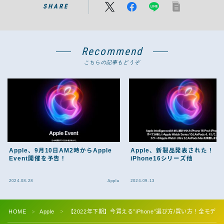
SHARE
Recommend
こちらの記事もどうぞ
Apple、9月10日AM2時からApple
Apple、新製品発表された！
Event開催を予告！
iPhone16シリーズ他
2024.08.28
Apple
2024.09.13
HOME
Apple
【2022年下期】今買える”iPhone”選び方/買い方！全モ
＞
＞