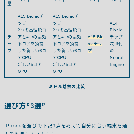
173 g
140 g
144 g
162 g
量
A15 Bionicチ
A15 Bionicチ
ップ
ップ
A14
2つの高性能コ
2つの高性能コ
Bionic
チ
アと4つの高効
アと4つの高効
A15 Bio
チップ
ッ
率コアを搭載
率コアを搭載
nicチッ
次世代
プ
した新しい6コ
した新しい6コ
プ
の
アCPU
アCPU
Neural
新しい5コア
新しい5コア
Engine
GPU
GPU
ミドル端末の比較
選び方”3選”
iPhoneを選びで下記3点を考えて自分に合う端末を選
んでみましょう！！！