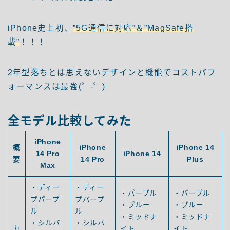
iPhone史上初、
”5G通信に対応”＆”MagSafe搭
載”
！！！
2年型落ちとは思えないデザインと機能でコストパフ
ォーマンスは最強(゜-゜)
全モデル比較してみた
iPhone
概
iPhone
iPhone 14
14 Pro
iPhone 14
要
14 Pro
Plus
Max
・ディー
・ディー
・パープル
・パープル
プパープ
プパープ
・ブルー
・ブルー
ル
ル
・ミッドナ
・ミッドナ
・シルバ
・シルバ
カ
イト
イト