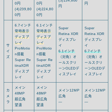
(3)134,800
0円
0円
円
円
(4)239,80
(4)224,80
0円
0円
6.7インチ
6.1インチ
Super
Super
常時表示
常時表示
Retina XDR
Retina XDR
ディスプ
ディスプ
ディスプレ
ディスプレ
レイ
レイ
サ
イ
イ
ProMotio
ProMotio
イ
6.1インチ
6.7インチ
n搭載
n搭載
ズ
（対角）オ
（対角）オ
Super Re
Super Re
ールスクリ
ールスクリ
tinaXDR
tinaXDR
ーンOLEDデ
ーンOLEDデ
ディスプ
ディスプ
ィスプレイ
ィスプレイ
レイ
レイ
メイン
メイン
カ
メイン12MP
メイン12MP
48MP
48MP
メ
広角
広角
超広角
超広角
ラ
—
—
望遠
望遠