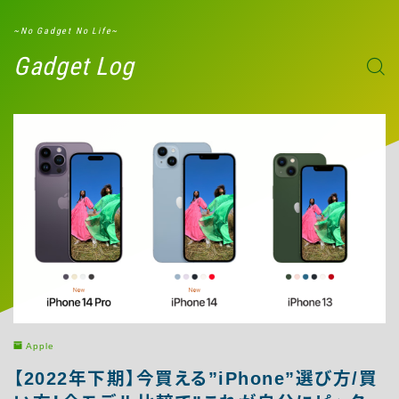
G-W8ND51ZXBD
~No Gadget No Life~
Gadget Log
Apple
【2022年下期】今買える”iPhone”選び方/買